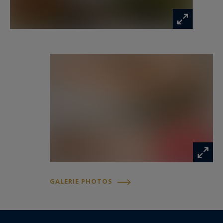
Un charmant mazot vient parfaire ce bien rare,
alliant authenticité et modernité.
Annecy Sotheby’s International Realty,
spécialiste de la vente et de la location de
propriétés d’exception sur le bassin annécien,
les Aravis, Aix-les-Bains et ses environs.
Les informations sur les risques auxquels ce
bien est exposé sont disponibles sur :
www.georisques.gouv.fr
GALERIE PHOTOS