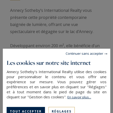
Annecy Sotheby’s International Realty vous
présente cette propriété contemporaine
baignée de lumière, offrant une vue
spectaculaire et dégagée sur le lac d’Annecy.
Développant environ 200 m², elle bénéficie d’un
emplacement recherché, à seulement quelques
Continuer sans accepter
pas de la plage de Veyrier-du-Lac.
Les cookies sur notre site internet
Annecy Sotheby's International Realty utilise des cookies
Dès l’entrée, les volumes généreux et la
pour personnaliser le contenu et vous offrir une
luminosité omniprésente de la vaste pièce de vie
expérience sur mesure. Vous pouvez gérer vos
préférences et en savoir plus en cliquant sur "Réglages"
séduisent immédiatement. Entièrement tournée
et à tout moment dans le pied de page du site en
vers le lac, elle accueille une cuisine ouverte, un
cliquant sur "Gestion des cookies".
En savoir plus...
salon et une salle à manger dans une
atmosphère à la fois élégante et conviviale,
TOUT ACCEPTER
RÉGLAGES