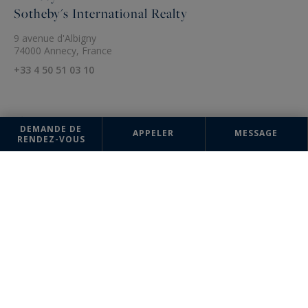
Sotheby's International Realty
9 avenue d'Albigny
74000 Annecy, France
+33 4 50 51 03 10
DEMANDE DE
APPELER
MESSAGE
RENDEZ-VOUS
Les informations recueillies sur ce formulaire sont enregistrées dans un
fichier informatisé par la société Annecy Sotheby's International Realty
pour la gestion et le suivi de votre demande. Conformément à la loi
"Informatique et liberté", vous pouvez exercer votre droit d'accès aux
données vous concernant et les faire rectifier en contactant : Annecy
Sotheby's International Realty, correspondant : "Informatique et
libertés" 9 avenue d'Albigny 74000 Annecy ou à
contact@annecysothebysrealty.com
, en précisant dans l'objet du
courrier "Droit des personnes" et en joignant la copie de votre
justificatif d'identité.
¹ Nous vous informons de l’existence de la liste d'opposition au
démarchage téléphonique "BLOCTEL" sur laquelle vous pouvez vous
inscrire (
bloctel.gouv.fr
).