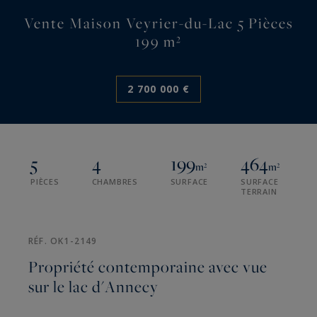
Vente Maison Veyrier-du-Lac 5 Pièces
199 m²
2 700 000 €
5
4
199
464
m²
m²
PIÈCES
CHAMBRES
SURFACE
SURFACE
TERRAIN
RÉF. OK1-2149
Propriété contemporaine avec vue
sur le lac d'Annecy