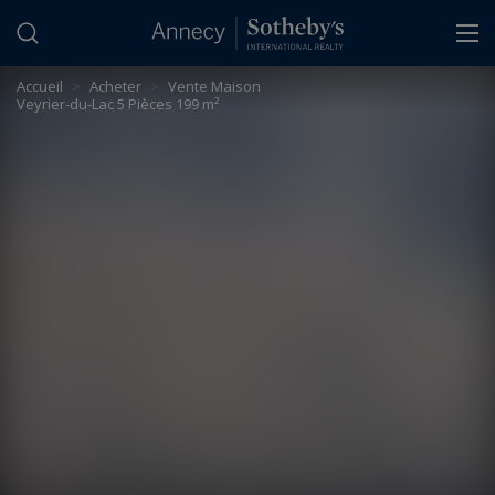
Panneau de gestion des cookies
Accueil
>
Acheter
>
Vente Maison
Veyrier-du-Lac 5 Pièces 199 m²