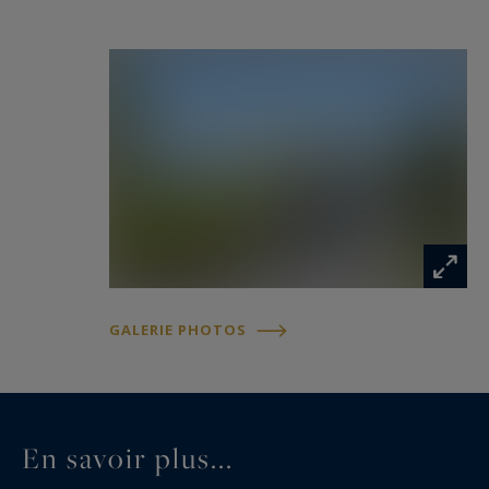
profiter des beaux jours. Un garage complète ce
bien.
Un bien rare alliant architecture, confort et
qualité de vie dans un secteur recherché
d’Annecy-le-Vieux.
ANNECY SOTHEBY’S INTERNATIONAL REALTY,
spécialiste de la vente et de la location de
propriétés d’exception sur le bassin annécien,
les Aravis, Aix-les-Bains et ses environs.
GALERIE PHOTOS
Les informations sur les risques auxquels ce
bien est exposé sont disponibles sur :
www.georisques.gouv.fr
En savoir plus...