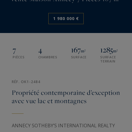
1 980 000 €
7
4
167
1285
m²
m²
PIÈCES
CHAMBRES
SURFACE
SURFACE
TERRAIN
RÉF. OK1-2484
Propriété contemporaine d’exception
avec vue lac et montagnes
ANNECY SOTHEBY’S INTERNATIONAL REALTY