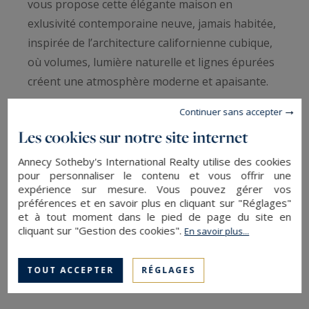
vous propose cette élégante maison en
exlusivité contemporaine neuve, jamais habitée,
inspirée de l’architecture californienne cubique,
où volumes, lumière naturelle et lignes épurées
créent une atmosphère moderne et apaisante.
Continuer sans accepter
Implantée dans un environnement exclusif à
Les cookies sur notre site internet
Annecy-le-Vieux, à l’abri des regards et au calme
absolu, la propriété bénéficie d’une vue sur le lac
Annecy Sotheby's International Realty utilise des cookies
pour personnaliser le contenu et vous offrir une
et les montagnes, offrant un cadre de vie rare.
expérience sur mesure. Vous pouvez gérer vos
préférences et en savoir plus en cliquant sur "Réglages"
Idéalement située, elle profite d’un accès rapide
et à tout moment dans le pied de page du site en
cliquant sur "Gestion des cookies".
En savoir plus...
aux axes routiers principaux, notamment la voie
des Aravis vers La Clusaz et Le Grand-Bornand,
TOUT ACCEPTER
RÉGLAGES
ainsi que l’A41 facilitant les déplacements vers
Genève.