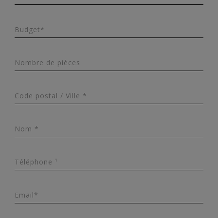
Budget*
Nombre de pièces
Code postal / Ville *
Nom *
Téléphone ¹
Email*