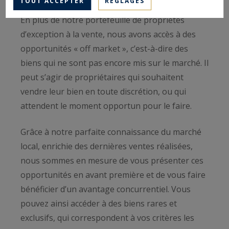
TOUT ACCEPTER
RÉGLAGES
En plus de notre portefeuille de propriétés
d’exception à la vente, nous avons accès à des
opportunités « off market », c’est-à-dire des
biens qui ne sont pas encore mis sur le marché. Il
peut s’agir de propriétaires qui souhaitent
vendre leur bien en toute discrétion, ou qui
attendent le moment opportun pour le faire.
Grâce à notre parfaite connaissance du marché
local, enrichie des dernières ventes réalisées,
nous sommes en mesure de vous présenter ces
opportunités en avant première et de vous faire
bénéficier d’un avantage concurrentiel. Vous
pouvez ainsi accéder à des biens rares et
exclusifs, qui correspondent à vos critères les