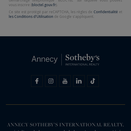
démarchage téléphonique "BLOCTEL" sur laquelle vous pouvez
vous inscrire (
bloctel.gouv.fr
).
Ce site est protégé par reCAPTCHA, les règles de
Confidentialité
et
les Conditions d'Utilisation
de Google s'appliquent.
ANNECY SOTHEBY’S INTERNATIONAL REALTY,