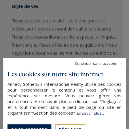
style de vie
.
Nous vous faisons visiter les biens qui vous
intéressent en toute confidentialité et sécurité.
Nous vous conseillons sur les aspects juridiques,
financiers et fiscaux liés à votre acquisition. Nous
négocions pour vous les meilleures conditions et
nous vous assistons jusqu’à la signature de l’acte
Continuer sans accepter
authentique chez le notaire. Nous vous assurons
Les cookies sur notre site internet
ainsi toute la sérénité que vous recherchez.
Annecy Sotheby's International Realty utilise des cookies
pour personnaliser le contenu et vous offrir une
expérience sur mesure. Vous pouvez gérer vos
préférences et en savoir plus en cliquant sur "Réglages"
et à tout moment dans le pied de page du site en
cliquant sur "Gestion des cookies".
En savoir plus...
Des opportunités « off market »
exclusives