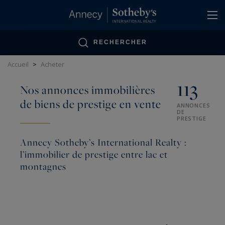
Panneau de gestion des cookies
RECHERCHER
Accueil
>
Acheter
113
Nos annonces immobilières
de biens de prestige en vente
ANNONCES
DE
PRESTIGE
Annecy Sotheby’s International Realty :
l’immobilier de prestige entre lac et
montagnes
Annecy Sotheby’s International Realty
accompagne ses clients dans l’acquisition et la