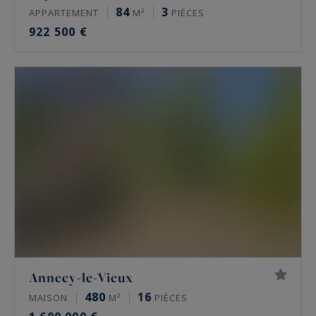
84
3
APPARTEMENT
M²
PIÈCES
922 500 €
Annecy-le-Vieux
480
16
MAISON
M²
PIÈCES