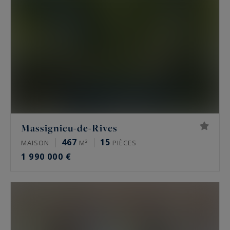
Massignieu-de-Rives
467
15
MAISON
M²
PIÈCES
1 990 000 €