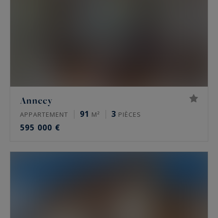
Annecy
91
3
APPARTEMENT
M²
PIÈCES
595 000 €