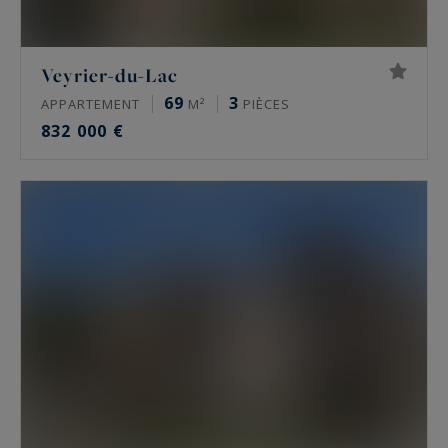
Veyrier-du-Lac
69
3
APPARTEMENT
M²
PIÈCES
832 000 €