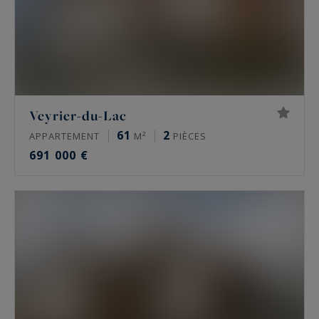
Veyrier-du-Lac
61
2
APPARTEMENT
M²
PIÈCES
691 000 €