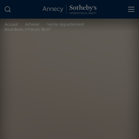
Panneau de gestion des cookies
Accueil
>
Acheter
>
Vente Appartement
Bourdeau 3 Pièces 86 m²