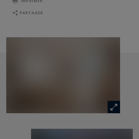
IMPRIMER
plus de 12 m² et de places de stationnement.
PARTAGER
ANNECY SOTHEBY’S INTERNATIONAL REALTY,
spécialiste de la vente et de la location de
propriétés d’exception sur le bassin annécien,
les Aravis, Aix-les-Bains et ses environs.
Les informations sur les risques auxquels ce
bien est exposé sont disponibles sur :
www.georisques.gouv.fr