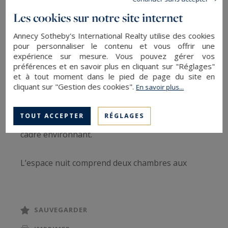
premier étage d’une résidence de standing
Les cookies sur notre site internet
composée de seulement 5 logements.
Annecy Sotheby's International Realty utilise des cookies
pour personnaliser le contenu et vous offrir une
L’appartement s’articule autour d’une spacieuse
expérience sur mesure. Vous pouvez gérer vos
pièce de vie baignée de lumière grâce à sa triple
préférences et en savoir plus en cliquant sur "Réglages"
et à tout moment dans le pied de page du site en
exposition est, sud et ouest. Celle-ci se prolonge
cliquant sur "Gestion des cookies".
En savoir plus...
par un balcon de plus de 12 m² ainsi qu’une belle
terrasse de plus de 16 m², offrant de généreux
TOUT ACCEPTER
RÉGLAGES
espaces extérieurs pour profiter pleinement du
cadre environnant.
L’espace nuit comprend deux chambres aux
volumes confortables, une salle de bains, un WC
indépendant ainsi qu’une buanderie.
SAUVEGARDER
Ce bien dispose également d’un cellier privatif de