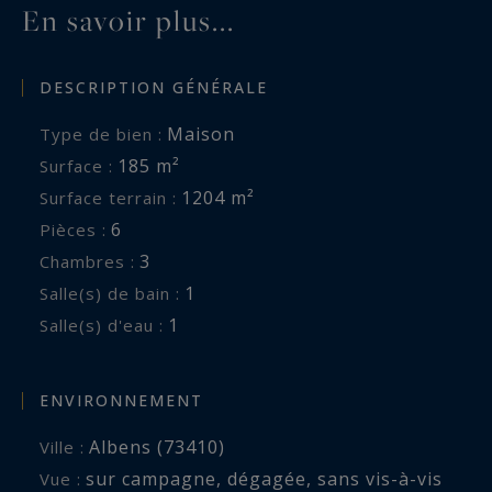
En savoir plus...
bien est exposé sont disponibles sur :
www.georisques.gouv.fr
DESCRIPTION GÉNÉRALE
Maison
Type de bien :
185 m²
Surface :
1204 m²
Surface terrain :
6
Pièces :
3
Chambres :
1
Salle(s) de bain :
1
Salle(s) d'eau :
ENVIRONNEMENT
Albens (73410)
Ville :
sur campagne
,
dégagée
,
sans vis-à-vis
Vue :