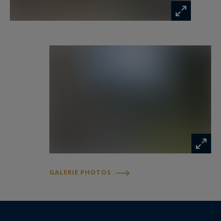
198,69 m², offrant un potentiel remarquable,
maison d’amis, espace professionnel, projet
familial. La surface utile totale de l’ensemble,
incluant la véranda de 9,38 m², atteint 432,64 m².
Édifiée sur un magnifique terrain paysagé et
arboré de 1 205 m², la propriété bénéficie de
deux vastes terrasses exposées plein sud.
Un abri voitures vient parfaire cet ensemble
rare, conjuguant charme, élégance et potentiel
exceptionnel. ANNECY SOTHEBY'S
INTERNATIONAL REALTY, votre expert dans la
GALERIE PHOTOS
vente et la location de propriétés de luxe sur le
bassin Annécien et les Aravis.
Les informations sur les risques auxquels ce