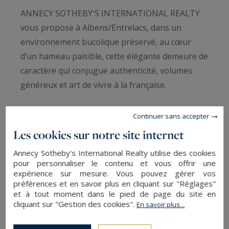
ANNECY SOTHEBY'S INTERNATIONAL REALTY
vous propose à Albens/Entrelacs, dans un
environnement bucolique préservé, au cœur
d’un hameau paisible, cette élégante demeure de
caractère qui conjugue authenticité, volumes
généreux et art de vivre à la française.
Développant 184,61 m² habitables (224,57 m²
Continuer sans accepter
utiles), la maison principale séduit dès l’entrée
Les cookies sur notre site internet
par son atmosphère chaleureuse et son cachet
Annecy Sotheby's International Realty utilise des cookies
intemporel.
pour personnaliser le contenu et vous offrir une
Le rez-de-chaussée dévoile une vaste entrée,
expérience sur mesure. Vous pouvez gérer vos
préférences et en savoir plus en cliquant sur "Réglages"
une cuisine contemporaine neuve, entièrement
et à tout moment dans le pied de page du site en
aménagée et équipée avec des prestations de
cliquant sur "Gestion des cookies".
En savoir plus...
qualité, un salon raffiné et une salle à manger
conviviale, ainsi qu’un cellier fonctionnel.