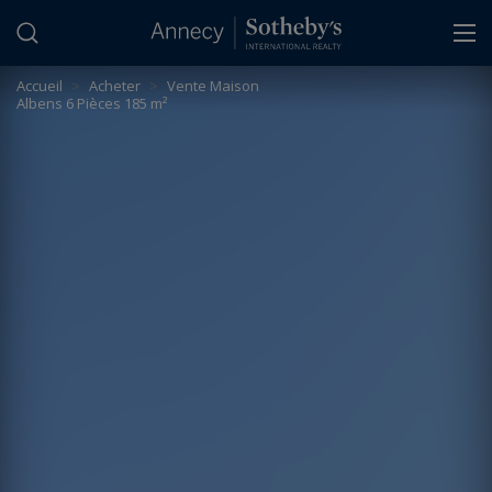
Panneau de gestion des cookies
Accueil
>
Acheter
>
Vente Maison
Albens 6 Pièces 185 m²