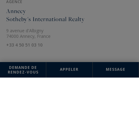
AGENCE
Annecy
Sotheby's International Realty
9 avenue d'Albigny
74000 Annecy, France
+33 4 50 51 03 10
DEMANDE DE
APPELER
MESSAGE
RENDEZ-VOUS
Les informations recueillies sur ce formulaire sont enregistrées dans un
fichier informatisé par la société Annecy Sotheby's International Realty
pour la gestion et le suivi de votre demande. Conformément à la loi
"Informatique et liberté", vous pouvez exercer votre droit d'accès aux
données vous concernant et les faire rectifier en contactant : Annecy
Sotheby's International Realty, correspondant : "Informatique et
libertés" 9 avenue d'Albigny 74000 Annecy ou à
contact@annecysothebysrealty.com
, en précisant dans l'objet du
courrier "Droit des personnes" et en joignant la copie de votre
justificatif d'identité.