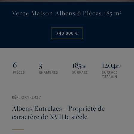
Vente Maison Albens 6 Pièces 185 m²
740 000 €
6
3
185
1204
m²
m²
PIÈCES
CHAMBRES
SURFACE
SURFACE
TERRAIN
RÉF. OK1-2427
Albens/Entrelacs – Propriété de
caractère de XVIIIe siècle