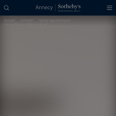
Panneau de gestion des cookies
Accueil
>
Acheter
>
Vente Appartement
Aix-les-Bains 4 Pièces 95 m²