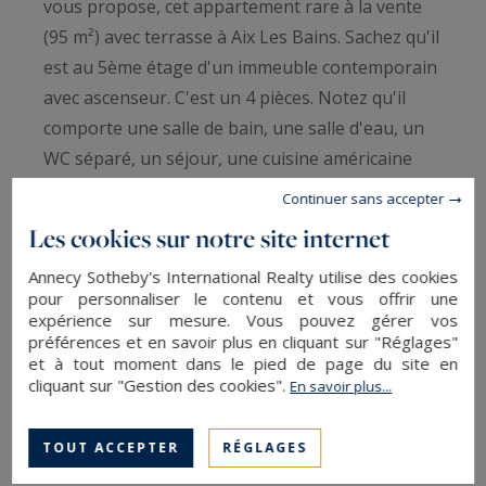
vous propose, cet appartement rare à la vente
(95 m²) avec terrasse à Aix Les Bains. Sachez qu'il
est au 5ème étage d'un immeuble contemporain
avec ascenseur. C'est un 4 pièces. Notez qu'il
comporte une salle de bain, une salle d'eau, un
WC séparé, un séjour, une cuisine américaine
ainsi que 3 chambres. L'exposition Sud garantit
Continuer sans accepter
une luminosité idéale tout au long de la journée.
Les cookies sur notre site internet
Cet appartement est vendu avec 2 garages et un
Annecy Sotheby's International Realty utilise des cookies
cellier. ANNECY SOTHEBY’S INTERNATIONAL
pour personnaliser le contenu et vous offrir une
REALTY, spécialiste de la vente et de la location
expérience sur mesure. Vous pouvez gérer vos
de propriétés d’exception sur le bassin annécien,
préférences et en savoir plus en cliquant sur "Réglages"
et à tout moment dans le pied de page du site en
les Aravis, Aix-les-Bains et ses environs.
cliquant sur "Gestion des cookies".
En savoir plus...
Les informations sur les risques auxquels ce
TOUT ACCEPTER
RÉGLAGES
bien est exposé sont disponibles sur :