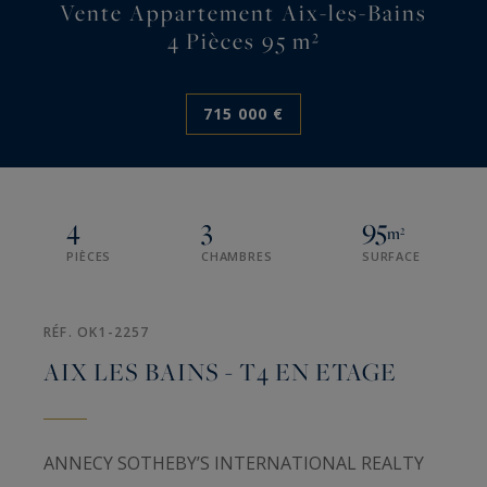
Vente Appartement Aix-les-Bains
4 Pièces 95 m²
715 000 €
4
3
95
m²
PIÈCES
CHAMBRES
SURFACE
RÉF. OK1-2257
AIX LES BAINS - T4 EN ETAGE
ANNECY SOTHEBY’S INTERNATIONAL REALTY