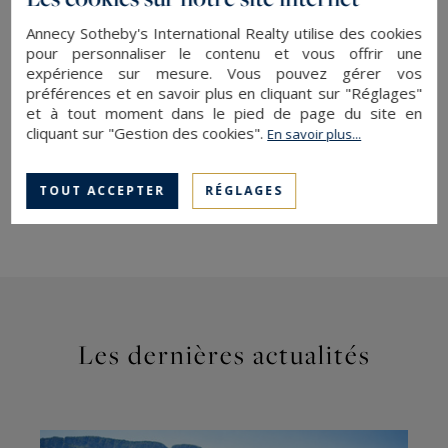
à la location saisonnière, offrant la possibilité
d’organiser des séjours dans des destinations
Annecy Sotheby's International Realty utilise des cookies
pour personnaliser le contenu et vous offrir une
parmi les plus prisées, avec le même niveau
expérience sur mesure. Vous pouvez gérer vos
d’exigence et de service.
préférences et en savoir plus en cliquant sur "Réglages"
et à tout moment dans le pied de page du site en
Plus qu’un réseau, Sotheby’s International
cliquant sur "Gestion des cookies".
En savoir plus...
Realty® incarne une certaine vision de
l’immobilier : exigeante, internationale et
TOUT ACCEPTER
RÉGLAGES
résolument tournée vers l’excellence.
Les dernières actualités