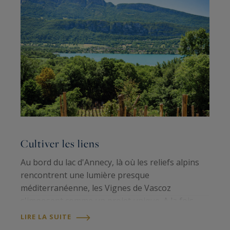
Cultiver les liens
F
Au bord du lac d'Annecy, là où les reliefs alpins
L
rencontrent une lumière presque
n
méditerranéenne, les Vignes de Vascoz
é
s'imposent comme un projet unique. A la fois
e
domaine viticole et lieu de création, il incarne une
p
LIRE LA SUITE
L
vision : celle d'un territoire à partager, à…
s