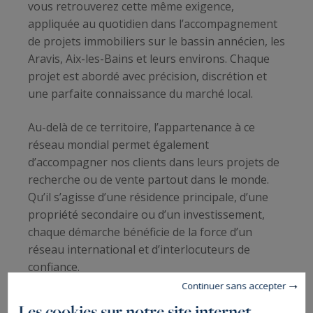
vous retrouverez cette même exigence,
appliquée au quotidien dans l’accompagnement
de projets immobiliers sur le bassin annécien, les
Aravis, Aix-les-Bains et leurs environs. Chaque
projet est abordé avec précision, discrétion et
une parfaite connaissance du marché local.
Au-delà de ce territoire, l’appartenance à ce
réseau mondial permet également
d’accompagner nos clients dans leurs projets de
recherche ou de vente partout dans le monde.
Qu’il s’agisse d’une résidence principale, d’une
propriété secondaire ou d’un investissement,
chaque démarche bénéficie de la force d’un
réseau international et d’interlocuteurs de
confiance.
Continuer sans accepter
Enfin, cette dimension globale s’étend également
Les cookies sur notre site internet