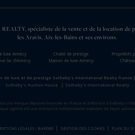
pécialiste de la vente et de la location de propr
les Aravis, Aix-les-Bains et ses environs.
e luxe Annecy
Chalet de prestige
Propriétés 
vue lac d’Annecy
Maison de luxe Annecy
Châtea
er de luxe et de prestige Sotheby's International Realty France
Sotheby's Auction House
Sotheby's International Realty
 est une marque déposée licenciée en France et à Monaco à Sotheby's Inte
que agence est une entreprise indépendante exploitée de façon auton
ENTIONS LÉGALES / BARÈME
GESTION DES COOKIES
PLAN DU SI