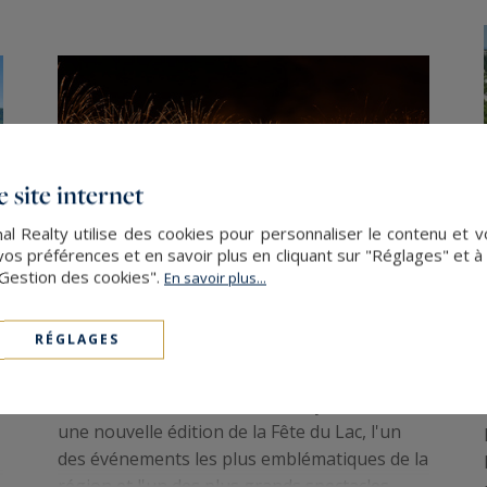
 site internet
al Realty utilise des cookies pour personnaliser le contenu et v
s préférences et en savoir plus en cliquant sur "Réglages" et 
"Gestion des cookies".
En savoir plus...
RÉGLAGES
Fête du lac d'Annecy
Le samedi 1er août 2026, Annecy accueillera
une nouvelle édition de la Fête du Lac, l'un
des événements les plus emblématiques de la
région et l'un des plus grands spectacles