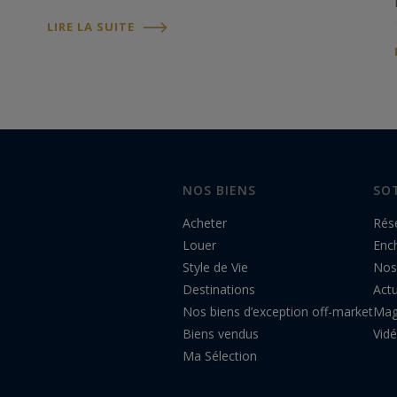
pyrotechniques d'Europe. Depuis plus d'un
LIRE LA SUITE
siècle, cette célébration rassemble des
spectateurs…
NOS BIENS
SO
Acheter
Rés
Louer
Enc
Style de Vie
Nos
Destinations
Actu
Nos biens d’exception off-market
Mag
Biens vendus
Vid
Ma Sélection