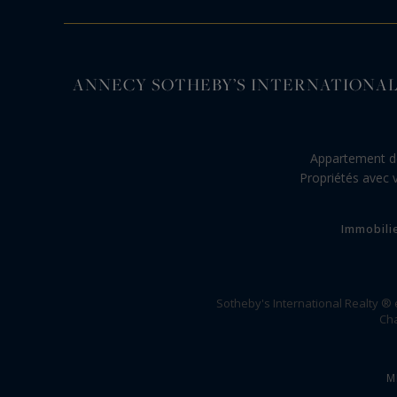
ANNECY SOTHEBY’S INTERNATIONAL REALTY, s
Appartement d
Propriétés avec 
Immobili
Sotheby's International Realty ®
Cha
M