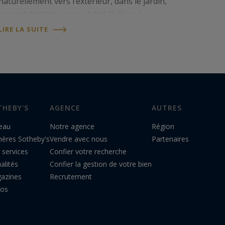
naturellement vers l’extérieur, dans le jardin,
sur une terrasse ou au bord de l’eau. La
maison devient alors un lieu de retrouvailles,
LIRE LA SUITE
où famille et amis se réunissent et profitent…
THEBY'S
AGENCE
AUTRES
eau
Notre agence
Région
hères Sotheby's
Vendre avec nous
Partenaires
 services
Confier votre recherche
alités
Confier la gestion de votre bien
azines
Recrutement
éos