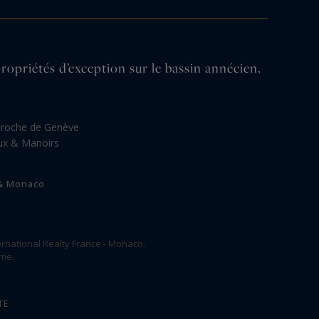
iétés d’exception sur le bassin annécien,
proche de Genève
ux & Manoirs
 & Monaco
rnational Realty France - Monaco.
ome.
TE