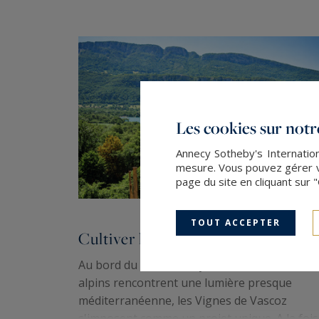
Les cookies sur notre
Annecy Sotheby's Internation
mesure. Vous pouvez gérer vo
page du site en cliquant sur 
TOUT ACCEPTER
Cultiver les liens
Au bord du lac d'Annecy, là où les reliefs
alpins rencontrent une lumière presque
méditerranéenne, les Vignes de Vascoz
s'imposent comme un projet unique. A la fois