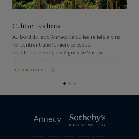
Cultiver les liens
F
Au bord du lac d'Annecy, là où les reliefs alpins
L
rencontrent une lumière presque
n
méditerranéenne, les Vignes de Vascoz
é
s'imposent comme un projet unique. A la fois
e
domaine viticole et lieu de création, il incarne une
p
LIRE LA SUITE
L
vision : celle d'un territoire à partager, à…
s
s