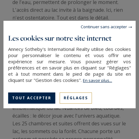
de l'eau, permettent de prolonger le moment.
L'accès direct au lac invite à la baignade. Ici, rien
n'est ostentatoire. Tout est dans le détail.
Continuer sans accepter
13 vieille route des Pensières, 74290 Veyrier-du-
Les cookies sur notre site internet
Lac
Annecy Sotheby's International Realty utilise des cookies
yoann-conte.com
pour personnaliser le contenu et vous offrir une
expérience sur mesure. Vous pouvez gérer vos
préférences et en savoir plus en cliquant sur "Réglages"
et à tout moment dans le pied de page du site en
Black Bass Hôtel ***** – Sévrier
cliquant sur "Gestion des cookies".
En savoir plus...
Transformé en 2019, le Black Bass Hotel a choisi
TOUT ACCEPTER
RÉGLAGES
un parti pris contemporain inspiré du poisson
emblématique du lac. Nuances de bleu, courbes,
écailles : le décor joue avec l'univers aquatique.
Les 25 chambres et suites offrent des vues sur le
lac, les sommets ou la forêt. Chacune porte un
prénom et possède sa propre personnalité.