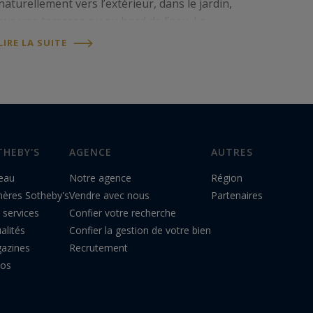
naturellement vers l’extérieur, dans le jardin,
sur une terrasse ou au bord de l’eau. La
maison devient alors un lieu de retrouvailles,
LIRE LA SUITE
où famille et amis se réunissent et profitent…
THEBY'S
AGENCE
AUTRES
eau
Notre agence
Région
hères Sotheby's
Vendre avec nous
Partenaires
 services
Confier votre recherche
alités
Confier la gestion de votre bien
azines
Recrutement
éos