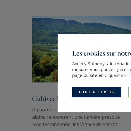
Les cookies sur notre
Annecy Sotheby's Internation
mesure. Vous pouvez gérer vo
page du site en cliquant sur 
TOUT ACCEPTER
Cultiver les liens
Au bord du lac d'Annecy, là où les reliefs
alpins rencontrent une lumière presque
méditerranéenne, les Vignes de Vascoz