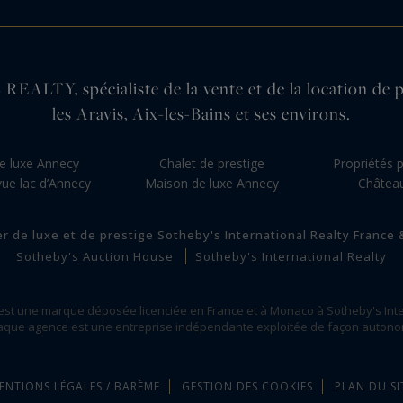
pécialiste de la vente et de la location de propr
les Aravis, Aix-les-Bains et ses environs.
e luxe Annecy
Chalet de prestige
Propriétés 
vue lac d’Annecy
Maison de luxe Annecy
Châtea
er de luxe et de prestige Sotheby's International Realty France
Sotheby's Auction House
Sotheby's International Realty
 est une marque déposée licenciée en France et à Monaco à Sotheby's Inte
que agence est une entreprise indépendante exploitée de façon auton
ENTIONS LÉGALES / BARÈME
GESTION DES COOKIES
PLAN DU SI