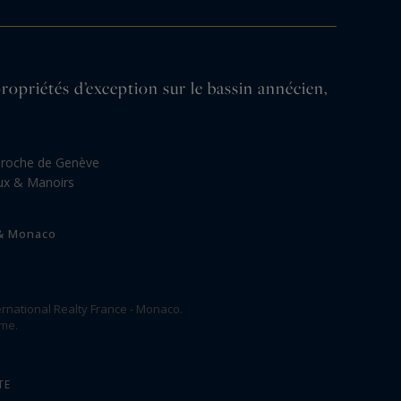
iétés d’exception sur le bassin annécien,
proche de Genève
ux & Manoirs
 & Monaco
rnational Realty France - Monaco.
ome.
TE