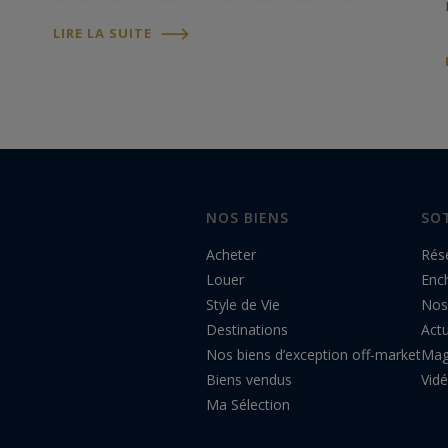
région et l'un des plus grands spectacles
pyrotechniques d'Europe. Depuis plus d'un
LIRE LA SUITE
siècle, cette célébration rassemble des
spectateurs…
NOS BIENS
SO
Acheter
Rés
Louer
Enc
Style de Vie
Nos
Destinations
Actu
Nos biens d’exception off-market
Mag
Biens vendus
Vid
Ma Sélection