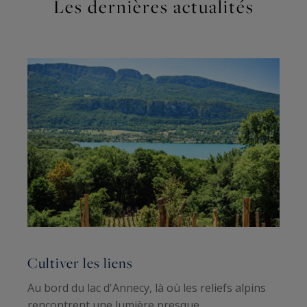
Les dernières actualités
Cultiver les liens
F
Au bord du lac d'Annecy, là où les reliefs alpins
L
rencontrent une lumière presque
n