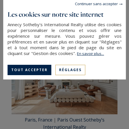
Continuer sans accepter
dépendance ajoute un confort supplémentaire :
elle permet une séparation harmonieuse des
Les cookies sur notre site internet
espaces et un endroit où les invités peuvent se
Annecy Sotheby's International Realty utilise des cookies
poser sans perturber les habitudes des Vierges.
pour personnaliser le contenu et vous offrir une
expérience sur mesure. Vous pouvez gérer vos
préférences et en savoir plus en cliquant sur "Réglages"
et à tout moment dans le pied de page du site en
cliquant sur "Gestion des cookies".
En savoir plus...
TOUT ACCEPTER
RÉGLAGES
Paris, France
|
Paris Ouest Sotheby’s
International Realty