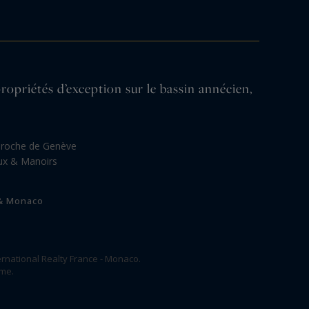
iétés d’exception sur le bassin annécien,
proche de Genève
ux & Manoirs
 & Monaco
rnational Realty France - Monaco.
ome.