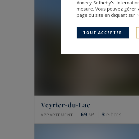
Annecy Sotheby's Internation
mesure. Vous pouvez gérer vo
page du site en cliquant sur 
TOUT ACCEPTER
Veyrier-du-Lac
69
3
APPARTEMENT
M²
PIÈCES