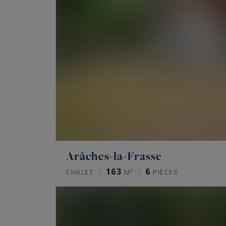
Arâches-la-Frasse
163
6
CHALET
M²
PIÈCES