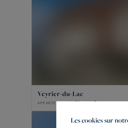
Veyrier-du-Lac
61
2
APPARTEMENT
M²
PIÈCES
Les cookies sur notre