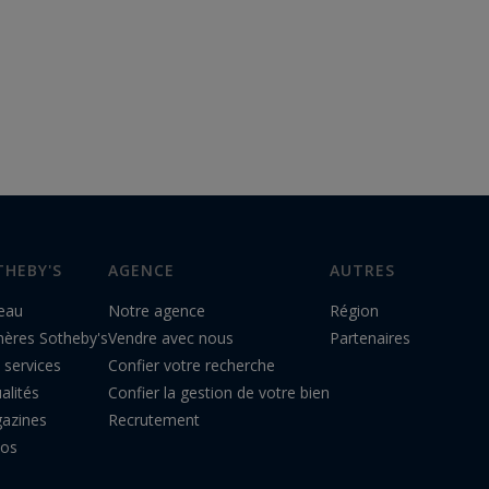
THEBY'S
AGENCE
AUTRES
eau
Notre agence
Région
hères Sotheby's
Vendre avec nous
Partenaires
 services
Confier votre recherche
alités
Confier la gestion de votre bien
azines
Recrutement
éos