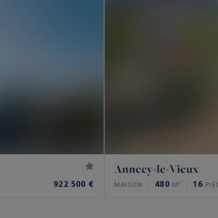
Annecy-le-Vieux
922 500 €
480
16
MAISON
M²
PIÈ