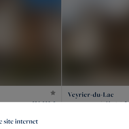
Veyrier-du-Lac
691 000 €
41
2
APPARTEMENT
M²
 site internet