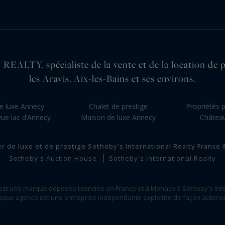
pécialiste de la vente et de la location de propr
les Aravis, Aix-les-Bains et ses environs.
e luxe Annecy
Chalet de prestige
Propriétés 
vue lac d’Annecy
Maison de luxe Annecy
Châtea
er de luxe et de prestige Sotheby's International Realty France
Sotheby's Auction House
Sotheby's International Realty
 est une marque déposée licenciée en France et à Monaco à Sotheby's Inte
que agence est une entreprise indépendante exploitée de façon auton