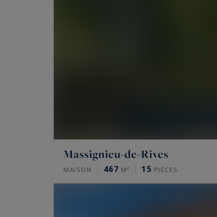
Massignieu-de-Rives
467
15
MAISON
M²
PIÈCES