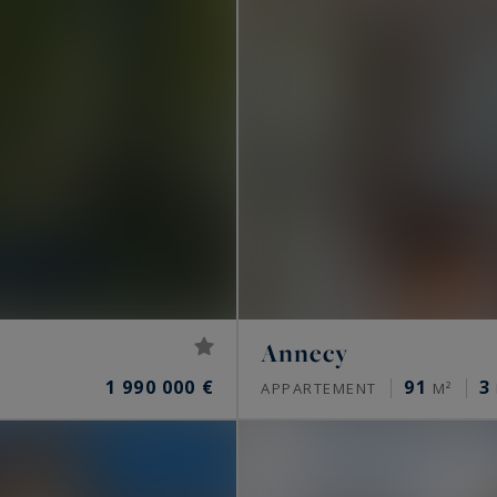
Annecy
1 990 000 €
91
3
APPARTEMENT
M²